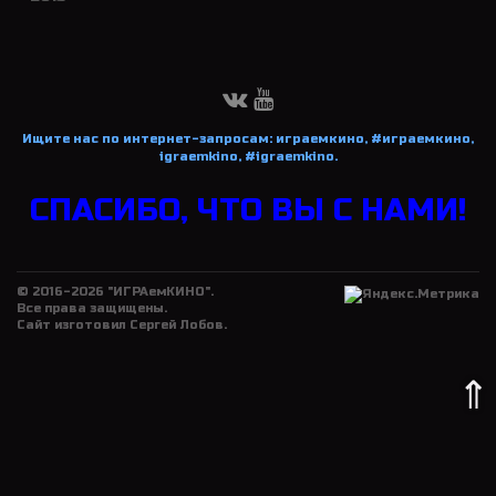
Ищите нас по интернет-запросам: играемкино, #играемкино,
igraemkino, #igraemkino.
СПАСИБО, ЧТО ВЫ С НАМИ!
© 2016
-2026 "ИГРАемКИНО".
Все права защищены.
Сайт изготовил
Сергей Лобов
.
⇑